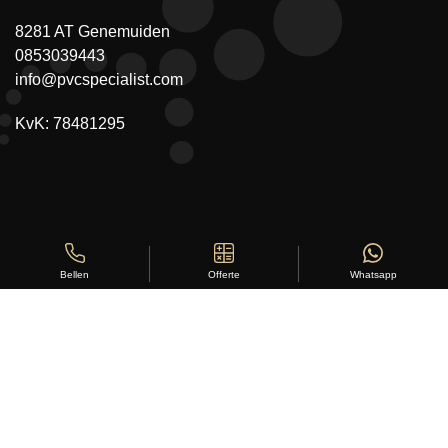
8281 AT Genemuiden
0853039443
info@pvcspecialist.com
KvK: 78481295
Offerte
Whatsapp
Bellen
Copyright ©
Stylus Vloeren
2026
Sitemap
|
Privacy Statement
|
Voorwaarden
|
Beoordeling
door
klanten:
5
/
5
|
168
beoordelingen