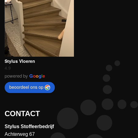
Stylus Vloeren
4.9
powered by
G
o
o
g
l
e
beoordeel ons op
CONTACT
Stylus Stoffeerbedrijf
Achterweg 67