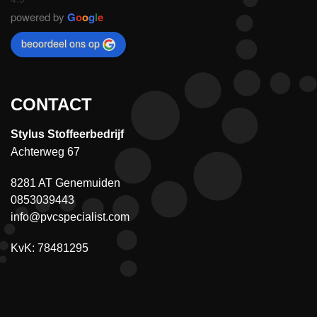
powered by
G
o
o
g
l
e
beoordeel ons op
CONTACT
Stylus Stoffeerbedrijf
Achterweg 67
8281 AT Genemuiden
0853039443
info@pvcspecialist.com
KvK: 78481295