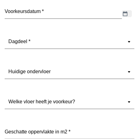
Datum
(Vereist)
Dagdeel
(Vereist)
Ondervloer
(Vereist)
Welke
vloer
heeft
je
voorkeur?
Geschatte
(Vereist)
oppervlakte