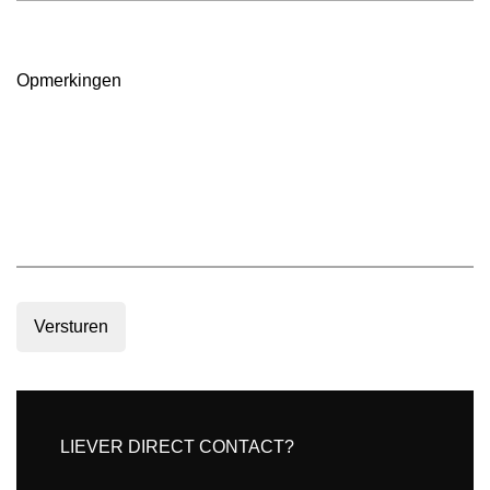
in
m2
(Vereist)
Opmerkingen
Versturen
LIEVER DIRECT CONTACT?