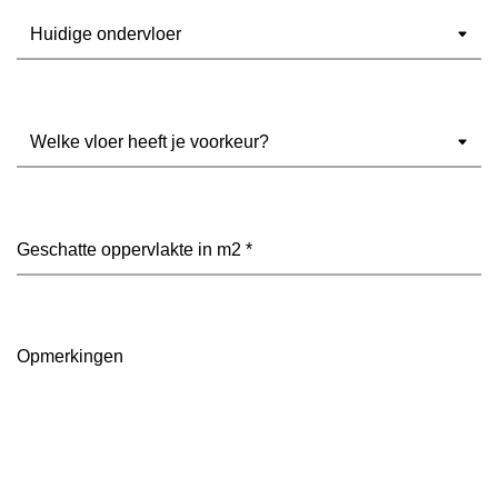
Ondervloer
(Vereist)
Welke
vloer
heeft
je
voorkeur?
Geschatte
(Vereist)
oppervlakte
in
m2
(Vereist)
Opmerkingen