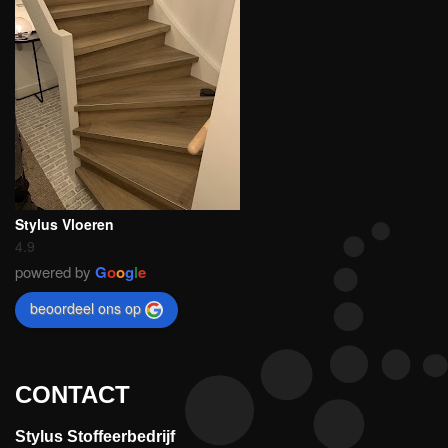
Stylus Vloeren
4.9
powered by
G
o
o
g
l
e
beoordeel ons op
CONTACT
Stylus Stoffeerbedrijf