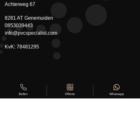
Achterweg 67
8281 AT Genemuiden
0853039443
info@pvcspecialist.com
KvK: 78481295
Offerte
Whatsapp
Bellen
Copyright ©
Stylus Vloeren
2026
Sitemap
|
Privacy Statement
|
Voorwaarden
|
Beoordeling
door
klanten:
5
/
5
|
168
beoordelingen