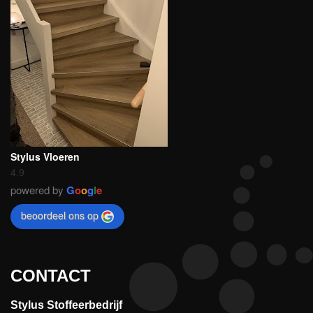
Stylus Vloeren
4.9
powered by
G
o
o
g
l
e
beoordeel ons op
CONTACT
Stylus Stoffeerbedrijf