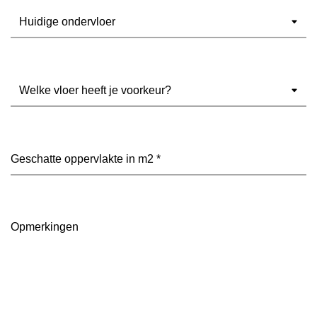
Ondervloer
(Vereist)
Welke
vloer
heeft
je
voorkeur?
Geschatte
(Vereist)
oppervlakte
in
m2
(Vereist)
Opmerkingen