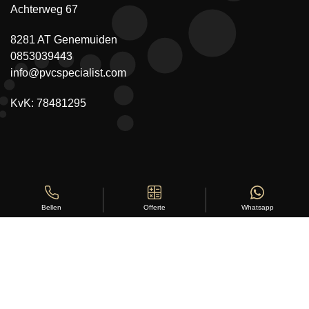
Achterweg 67
8281 AT Genemuiden
0853039443
info@pvcspecialist.com
KvK: 78481295
Offerte
Whatsapp
Bellen
Copyright ©
Stylus Vloeren
2026
Sitemap
|
Privacy Statement
|
Voorwaarden
|
Beoordeling
door
klanten:
5
/
5
|
168
beoordelingen