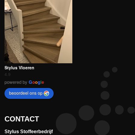
Stylus Vloeren
4.9
powered by
G
o
o
g
l
e
beoordeel ons op
CONTACT
Stylus Stoffeerbedrijf