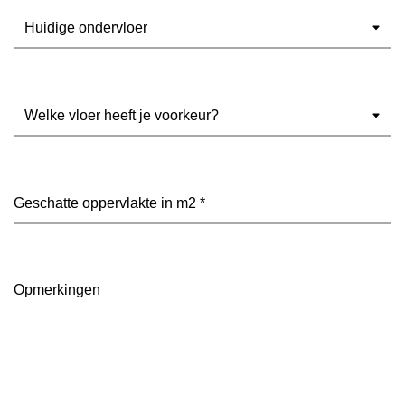
Ondervloer
(Vereist)
Welke
vloer
heeft
je
voorkeur?
Geschatte
(Vereist)
oppervlakte
in
m2
(Vereist)
Opmerkingen