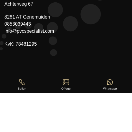
Achterweg 67
8281 AT Genemuiden
0853039443
info@pvcspecialist.com
KvK: 78481295
Offerte
Whatsapp
Bellen
Copyright ©
Stylus Vloeren
2026
Sitemap
|
Privacy Statement
|
Voorwaarden
|
Beoordeling
door
klanten:
5
/
5
|
168
beoordelingen