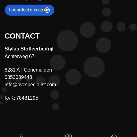
beoordeel ons op
CONTACT
Stylus Stoffeerbedrijf
Achterweg 67
8281 AT Genemuiden
0853039443
info@pvcspecialist.com
KvK: 78481295