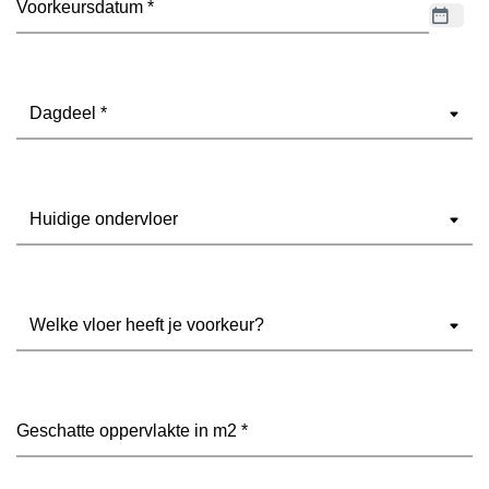
Dagdeel
(Vereist)
Ondervloer
(Vereist)
Welke
vloer
heeft
je
voorkeur?
Geschatte
(Vereist)
oppervlakte
in