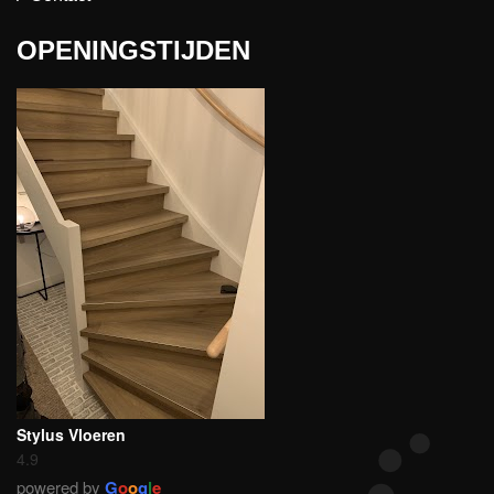
OPENINGSTIJDEN
Stylus Vloeren
4.9
powered by
G
o
o
g
l
e