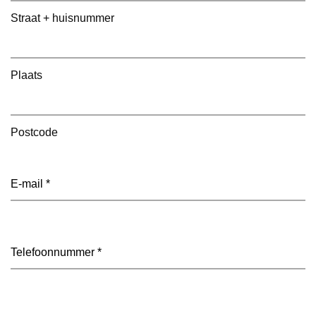
Straat + huisnummer
Plaats
Postcode
E-
mailadres
(Vereist)
Telefoon
(Vereist)
Datum
(Vereist)