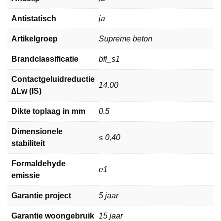
Antistatisch
ja
Artikelgroep
Supreme beton
Brandclassificatie
bfl_s1
Contactgeluidreductie
14.00
∆Lw (IS)
Dikte toplaag in mm
0.5
Dimensionele
≤ 0,40
stabiliteit
Formaldehyde
e1
emissie
Garantie project
5 jaar
Garantie woongebruik
15 jaar