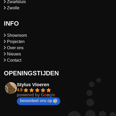
Zwartsluis
Zwolle
INFO
Showroom
Projecten
Over ons
Nieuws
Contact
OPENINGSTIJDEN
Stylus Vloeren
4.9
powered by
G
o
o
g
l
e
beoordeel ons op