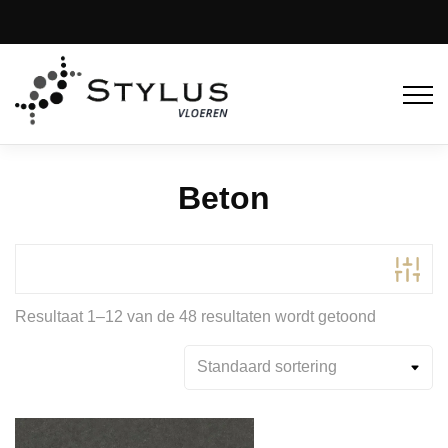
Beton
Resultaat 1–12 van de 48 resultaten wordt getoond
Productcategorieën
Supreme Tex Back
(30)
Traditionele backing
(18)
Product Kleur