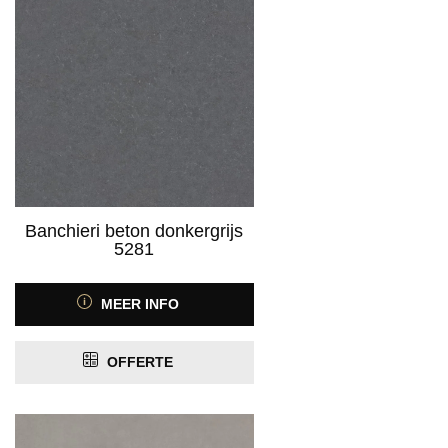
ja
(48)
Product Antistatisch
ja
(42)
nee
(6)
Product Contactgeluidreductie
Product Geschikt voor vloerverwarming
Banchieri beton donkergrijs
5281
PRIJS
MEER INFO
OFFERTE