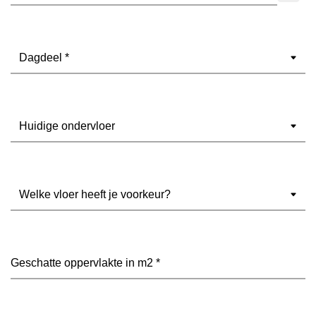
Dagdeel
(Vereist)
Ondervloer
(Vereist)
Welke
vloer
heeft
je
voorkeur?
Geschatte
(Vereist)
oppervlakte
in
m2
(Vereist)