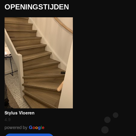
OPENINGSTIJDEN
Stylus Vloeren
4.9
powered by
G
o
o
g
l
e