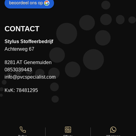
beoordeel ons op
CONTACT
Stylus Stoffeerbedrijf
Achterweg 67
8281 AT Genemuiden
0853039443
info@pvcspecialist.com
KvK: 78481295