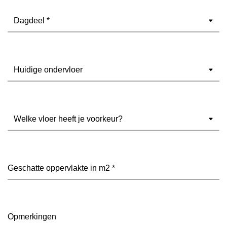
Dagdeel
(Vereist)
Ondervloer
(Vereist)
Welke
vloer
heeft
je
voorkeur?
Geschatte
(Vereist)
oppervlakte
in
m2
(Vereist)
Opmerkingen