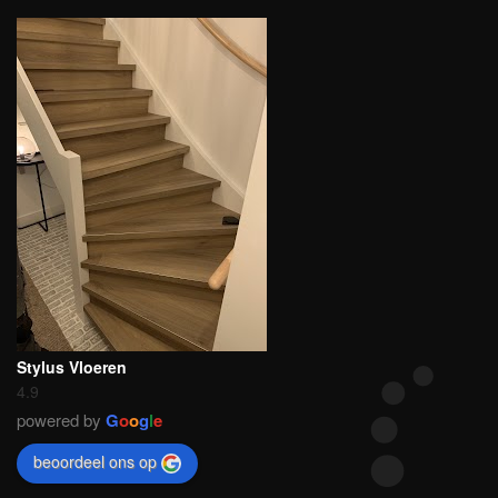
Stylus Vloeren
4.9
powered by
G
o
o
g
l
e
beoordeel ons op