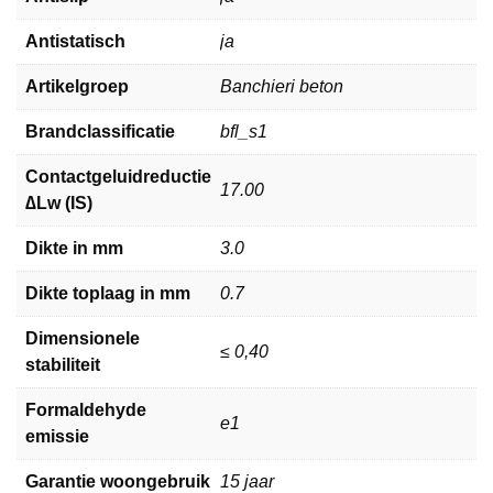
Antistatisch
ja
Artikelgroep
Banchieri beton
Brandclassificatie
bfl_s1
Contactgeluidreductie
17.00
∆Lw (IS)
Dikte in mm
3.0
Dikte toplaag in mm
0.7
Dimensionele
≤ 0,40
stabiliteit
Formaldehyde
e1
emissie
Garantie woongebruik
15 jaar