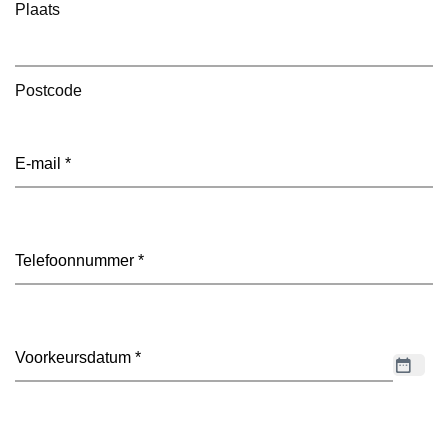
Plaats
Postcode
E-
mailadres
(Vereist)
Telefoon
(Vereist)
Datum
(Vereist)
Dagdeel
(Vereist)