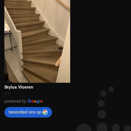
Stylus Vloeren
4.9
powered by
G
o
o
g
l
e
beoordeel ons op