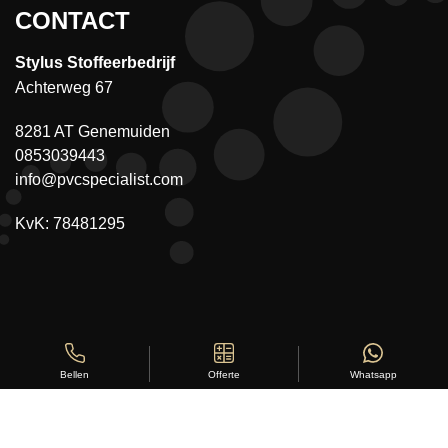
CONTACT
Stylus Stoffeerbedrijf
Achterweg 67
8281 AT Genemuiden
0853039443
info@pvcspecialist.com
KvK: 78481295
Offerte
Whatsapp
Bellen
Copyright ©
Stylus Vloeren
2026