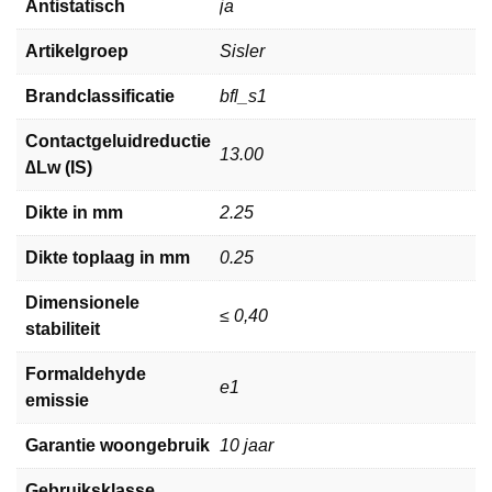
Antistatisch
ja
Artikelgroep
Sisler
Brandclassificatie
bfl_s1
Contactgeluidreductie
13.00
∆Lw (IS)
Dikte in mm
2.25
Dikte toplaag in mm
0.25
Dimensionele
≤ 0,40
stabiliteit
Formaldehyde
e1
emissie
Garantie woongebruik
10 jaar
Gebruiksklasse