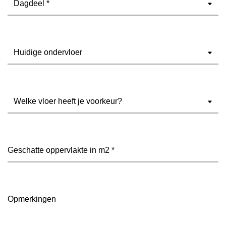
Ondervloer
(Vereist)
Welke
vloer
heeft
je
voorkeur?
Geschatte
(Vereist)
oppervlakte
in
m2
(Vereist)
Opmerkingen