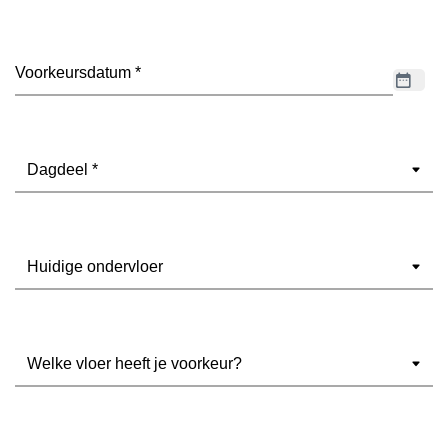
Datum
(Vereist)
Dagdeel
(Vereist)
Ondervloer
(Vereist)
Welke
vloer
heeft
je