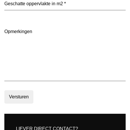
voorkeur?
Geschatte
(Vereist)
oppervlakte
in
m2
(Vereist)
Opmerkingen
Versturen
LIEVER DIRECT CONTACT?