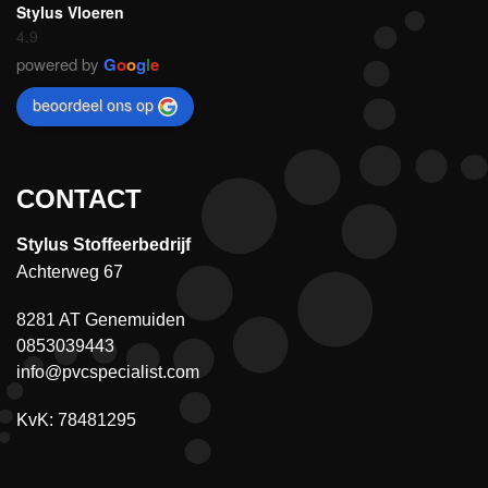
Stylus Vloeren
4.9
powered by
G
o
o
g
l
e
beoordeel ons op
CONTACT
Stylus Stoffeerbedrijf
Achterweg 67
8281 AT Genemuiden
0853039443
info@pvcspecialist.com
KvK: 78481295