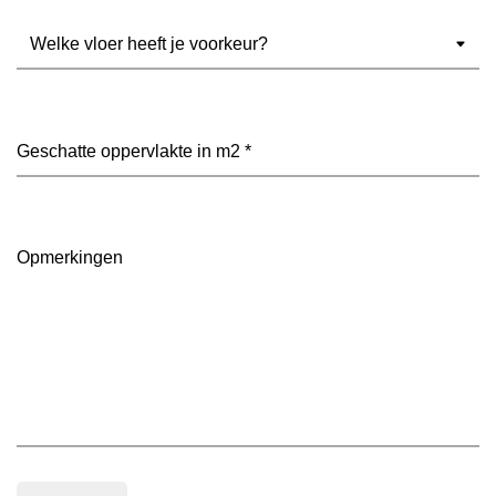
Welke
vloer
heeft
je
voorkeur?
Geschatte
(Vereist)
oppervlakte
in
m2
(Vereist)
Opmerkingen