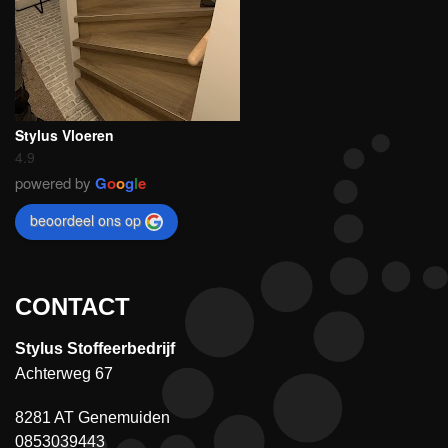
Stylus Vloeren
4.9
powered by
G
o
o
g
l
e
beoordeel ons op
CONTACT
Stylus Stoffeerbedrijf
Achterweg 67
8281 AT Genemuiden
0853039443