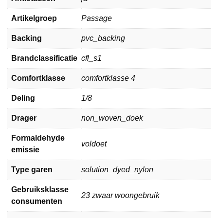
Artikelgroep
Passage
Backing
pvc_backing
Brandclassificatie
cfl_s1
Comfortklasse
comfortklasse 4
Deling
1/8
Drager
non_woven_doek
Formaldehyde
voldoet
emissie
Type garen
solution_dyed_nylon
Gebruiksklasse
23 zwaar woongebruik
consumenten