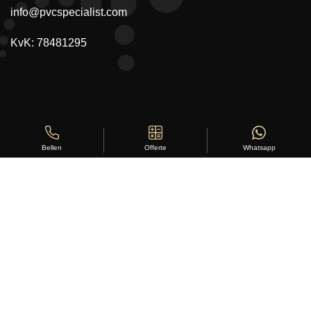
info@pvcspecialist.com
KvK: 78481295
Offerte
Whatsapp
Bellen
Copyright ©
Stylus Vloeren
2026
Sitemap
|
Privacy Statement
|
Voorwaarden
|
Beoordeling
door
klanten:
5
/
5
|
168
beoordelingen