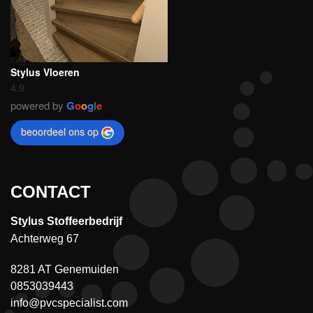
Stylus Vloeren
4.9
powered by
G
o
o
g
l
e
beoordeel ons op
CONTACT
Stylus Stoffeerbedrijf
Achterweg 67
8281 AT Genemuiden
0853039443
info@pvcspecialist.com