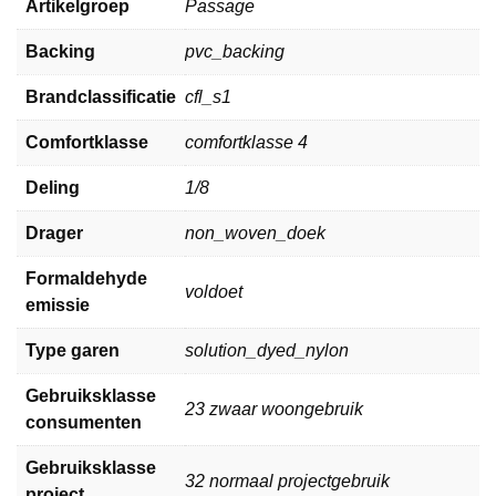
Artikelgroep
Passage
Backing
pvc_backing
Brandclassificatie
cfl_s1
Comfortklasse
comfortklasse 4
Deling
1/8
Drager
non_woven_doek
Formaldehyde
voldoet
emissie
Type garen
solution_dyed_nylon
Gebruiksklasse
23 zwaar woongebruik
consumenten
Gebruiksklasse
32 normaal projectgebruik
project