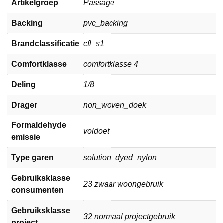
Artikelgroep
Passage
Backing
pvc_backing
Brandclassificatie
cfl_s1
Comfortklasse
comfortklasse 4
Deling
1/8
Drager
non_woven_doek
Formaldehyde
voldoet
emissie
Type garen
solution_dyed_nylon
Gebruiksklasse
23 zwaar woongebruik
consumenten
Gebruiksklasse
32 normaal projectgebruik
project