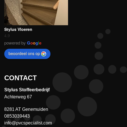
Stylus Vloeren
4.9
powered by
G
o
o
g
l
e
beoordeel ons op
CONTACT
Stylus Stoffeerbedrijf
Achterweg 67
8281 AT Genemuiden
0853039443
info@pvcspecialist.com