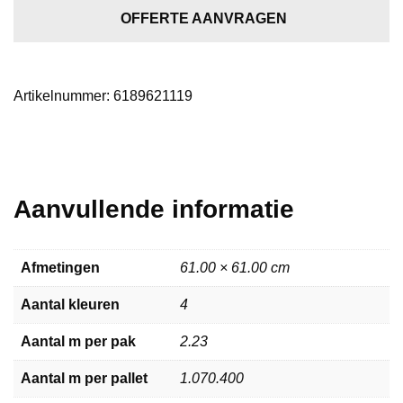
light
OFFERTE AANVRAGEN
grey
aantal
Artikelnummer:
6189621119
Aanvullende informatie
Afmetingen
61.00 × 61.00 cm
Aantal kleuren
4
Aantal m per pak
2.23
Aantal m per pallet
1.070.400