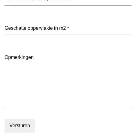
vloer
heeft
je
voorkeur?
Geschatte
(Vereist)
oppervlakte
in
m2
(Vereist)
Opmerkingen
Versturen