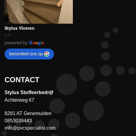
Stylus Vloeren
4.9
powered by
G
o
o
g
l
e
beoordeel ons op
CONTACT
Stylus Stoffeerbedrijf
Achterweg 67
8281 AT Genemuiden
0853039443
info@pvcspecialist.com