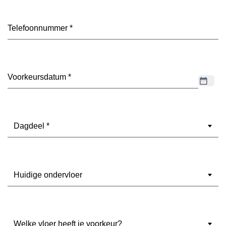
Telefoon
(Vereist)
Datum
(Vereist)
Dagdeel
(Vereist)
Ondervloer
(Vereist)
Welke