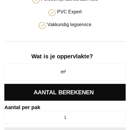
PVC Expert
Vakkundig legservice
Wat is je oppervlakte?
AANTAL BEREKENEN
Aantal per pak
Ceramo
click
SRC