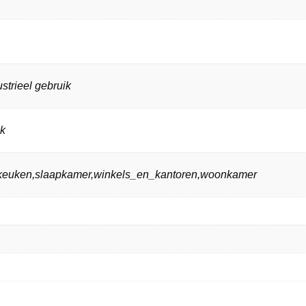
strieel gebruik
ik
n,keuken,slaapkamer,winkels_en_kantoren,woonkamer