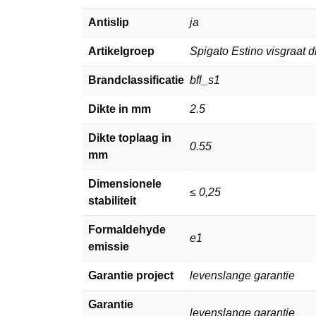
Antislip
ja
Artikelgroep
Spigato Estino visgraat 
Brandclassificatie
bfl_s1
Dikte in mm
2.5
Dikte toplaag in
0.55
mm
Dimensionele
≤ 0,25
stabiliteit
Formaldehyde
e1
emissie
Garantie project
levenslange garantie
Garantie
levenslange garantie