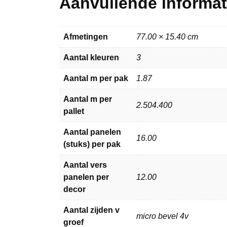
Aanvullende informat
Afmetingen
77.00 × 15.40 cm
Aantal kleuren
3
Aantal m per pak
1.87
Aantal m per
2.504.400
pallet
Aantal panelen
16.00
(stuks) per pak
Aantal vers
panelen per
12.00
decor
Aantal zijden v
micro bevel 4v
groef