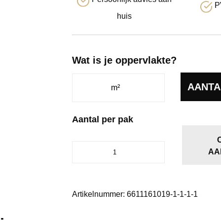
P
huis
Wat is je oppervlakte?
AANTA
Aantal per pak
Attico
AA
Visgraat
XL
80
aantal
Artikelnummer:
6611161019-1-1-1-1