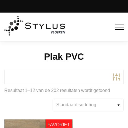
Plak PVC
Resultaat 1–12 van de 202 resultaten wordt getoond
Productcategorieën
0.30 toplaag
(8)
0.55 toplaag
(194)
FAVORIET
Product Kleur