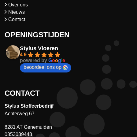
Over ons
Nieuws
Contact
OPENINGSTIJDEN
Stylus Vloeren
4.9
powered by
G
o
o
g
l
e
beoordeel ons op
CONTACT
Stylus Stoffeerbedrijf
Achterweg 67
8281 AT Genemuiden
0853039443