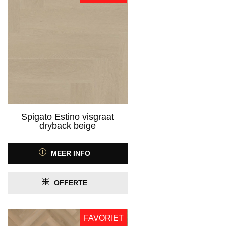
ja
(190)
Product Antistatisch
Product Contactgeluidreductie
Product Geschikt voor vloerverwarming
PRIJS
Spigato Estino visgraat
dryback beige
MEER INFO
OFFERTE
FAVORIET