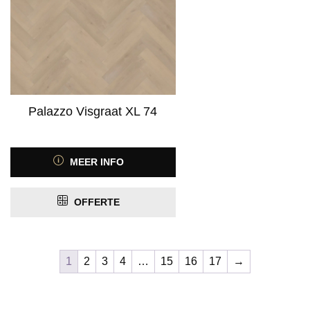
Palazzo Visgraat XL 74
MEER INFO
OFFERTE
1
2
3
4
…
15
16
17
→