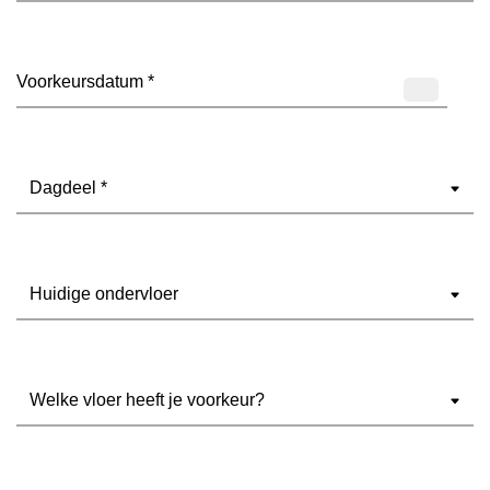
Datum
(Vereist)
Dagdeel
(Vereist)
Ondervloer
(Vereist)
Welke
vloer
heeft
je