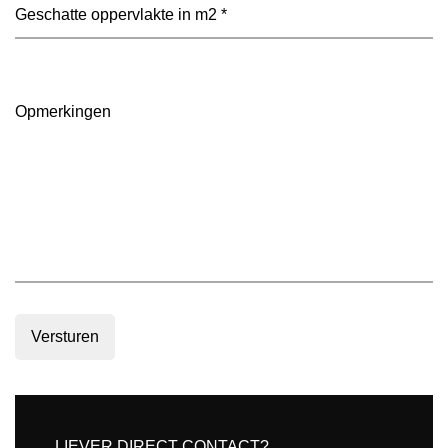
voorkeur?
Geschatte
(Vereist)
oppervlakte
in
m2
(Vereist)
Opmerkingen
Versturen
LIEVER DIRECT CONTACT?