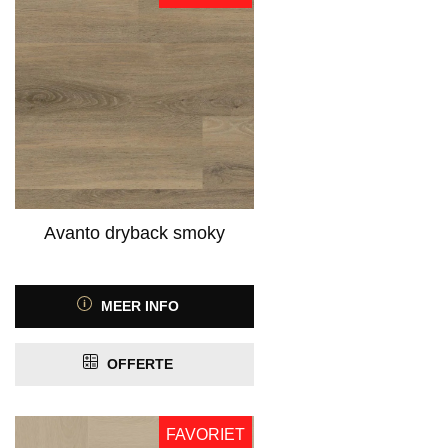
Product Kleurfamilie
Product Kleurspectrum
Avanto dryback smoky
MEER INFO
Product Motief
OFFERTE
Product Antislip
FAVORIET