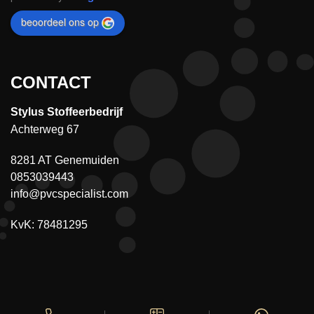
beoordeel ons op
CONTACT
Stylus Stoffeerbedrijf
Achterweg 67
8281 AT Genemuiden
0853039443
info@pvcspecialist.com
KvK: 78481295