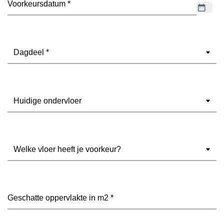
Dagdeel
(Vereist)
Ondervloer
(Vereist)
Welke
vloer
heeft
je
voorkeur?
Geschatte
(Vereist)
oppervlakte
in