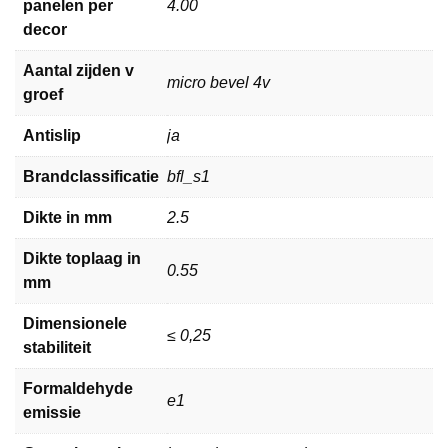
panelen per
4.00
decor
Aantal zijden v
micro bevel 4v
groef
Antislip
ja
Brandclassificatie
bfl_s1
Dikte in mm
2.5
Dikte toplaag in
0.55
mm
Dimensionele
≤ 0,25
stabiliteit
Formaldehyde
e1
emissie