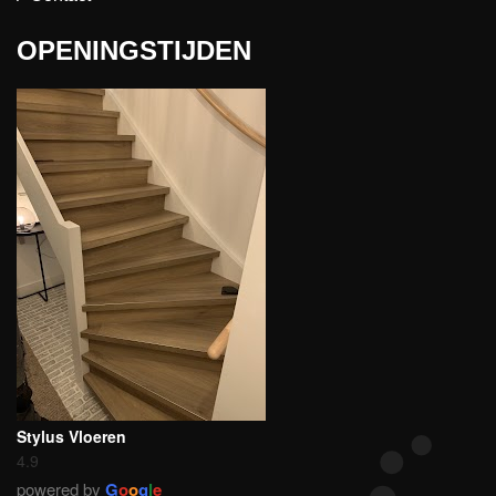
OPENINGSTIJDEN
Stylus Vloeren
4.9
powered by
G
o
o
g
l
e