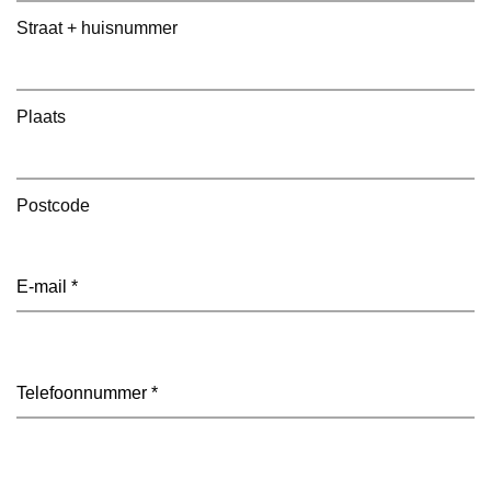
Straat + huisnummer
Plaats
Postcode
E-
mailadres
(Vereist)
Telefoon
(Vereist)
Datum
(Vereist)