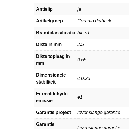
Antislip
ja
Artikelgroep
Ceramo dryback
Brandclassificatie
bfl_s1
Dikte in mm
2.5
Dikte toplaag in
0.55
mm
Dimensionele
≤ 0,25
stabiliteit
Formaldehyde
e1
emissie
Garantie project
levenslange garantie
Garantie
levenslange garantie