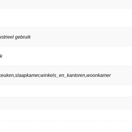
strieel gebruik
ik
n,keuken,slaapkamer,winkels_en_kantoren,woonkamer