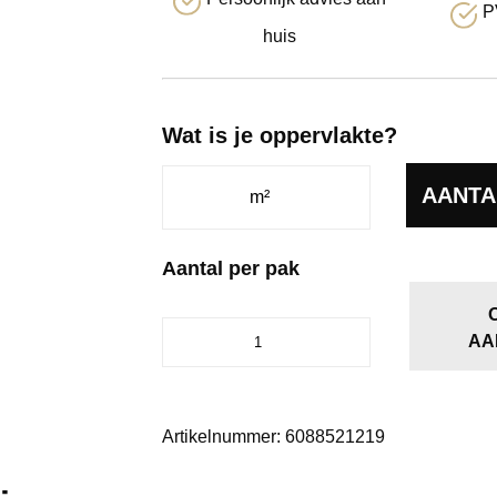
P
huis
Wat is je oppervlakte?
AANTA
Aantal per pak
Ceramo
AA
dryback
grey
aantal
Artikelnummer:
6088521219