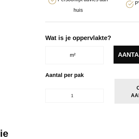
P
huis
Wat is je oppervlakte?
AANTA
Aantal per pak
Firmfit
AA
6700
Summerfield
Natural
aantal
ie