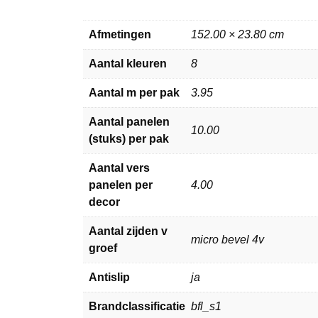
Afmetingen
152.00 × 23.80 cm
Aantal kleuren
8
Aantal m per pak
3.95
Aantal panelen
10.00
(stuks) per pak
Aantal vers
panelen per
4.00
decor
Aantal zijden v
micro bevel 4v
groef
Antislip
ja
Brandclassificatie
bfl_s1