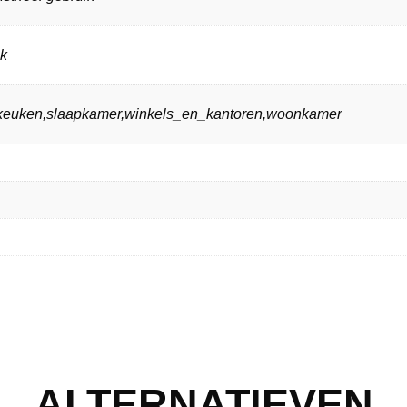
ik
n,keuken,slaapkamer,winkels_en_kantoren,woonkamer
ALTERNATIEVEN