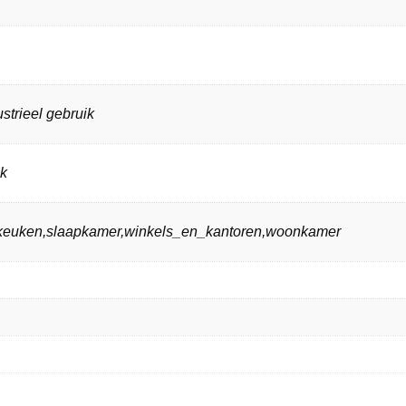
strieel gebruik
ik
n,keuken,slaapkamer,winkels_en_kantoren,woonkamer