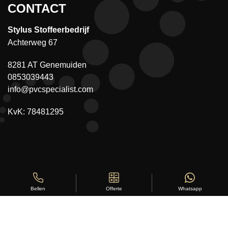
CONTACT
Stylus Stoffeerbedrijf
Achterweg 67
8281 AT Genemuiden
0853039443
info@pvcspecialist.com
KvK: 78481295
Offerte
Whatsapp
Bellen
Copyright ©
Stylus Vloeren
2026