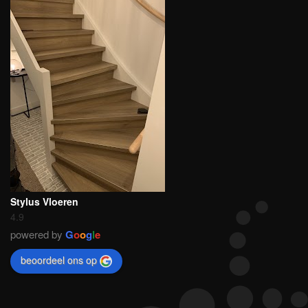
Stylus Vloeren
4.9
powered by
G
o
o
g
l
e
beoordeel ons op