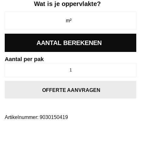
Wat is je oppervlakte?
AANTAL BEREKENEN
Aantal per pak
Spigato
Viranto
visgraat
dryback
OFFERTE AANVRAGEN
warm
beige
aantal
Artikelnummer:
9030150419