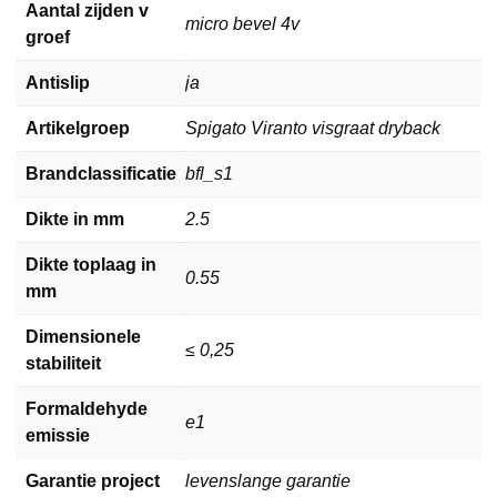
Aantal zijden v
micro bevel 4v
groef
Antislip
ja
Artikelgroep
Spigato Viranto visgraat dryback
Brandclassificatie
bfl_s1
Dikte in mm
2.5
Dikte toplaag in
0.55
mm
Dimensionele
≤ 0,25
stabiliteit
Formaldehyde
e1
emissie
Garantie project
levenslange garantie