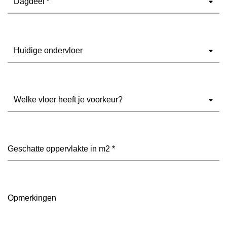
Ondervloer
(Vereist)
Welke
vloer
heeft
je
voorkeur?
Geschatte
(Vereist)
oppervlakte
in
m2
(Vereist)
Opmerkingen