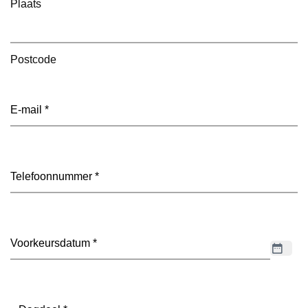
Plaats
Postcode
E-
mailadres
(Vereist)
Telefoon
(Vereist)
Datum
(Vereist)
Dagdeel
(Vereist)