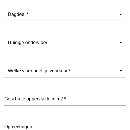
Dagdeel
(Vereist)
Ondervloer
(Vereist)
Welke
vloer
heeft
je
voorkeur?
Geschatte
(Vereist)
oppervlakte
in
m2
(Vereist)
Opmerkingen