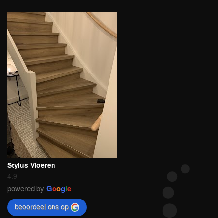
Stylus Vloeren
4.9
powered by
G
o
o
g
l
e
beoordeel ons op