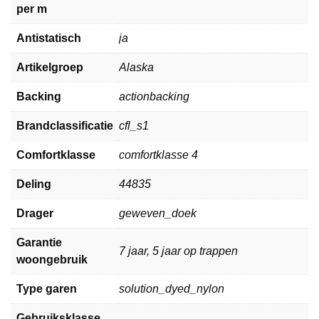
per m
Antistatisch
ja
Artikelgroep
Alaska
Backing
actionbacking
Brandclassificatie
cfl_s1
Comfortklasse
comfortklasse 4
Deling
44835
Drager
geweven_doek
Garantie
7 jaar, 5 jaar op trappen
woongebruik
Type garen
solution_dyed_nylon
Gebruiksklasse