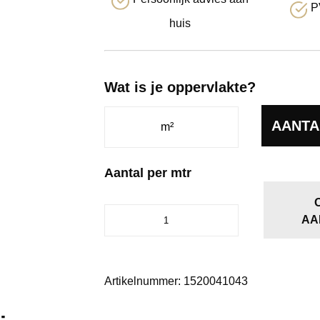
P
huis
Wat is je oppervlakte?
AANTA
Aantal per mtr
Alaska
AA
zand
0410
aantal
Artikelnummer:
1520041043