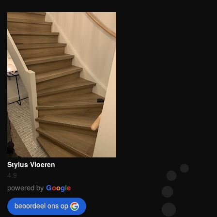
Stylus Vloeren
4.9
powered by
G
o
o
g
l
e
beoordeel ons op