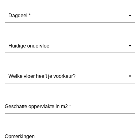
Dagdeel
(Vereist)
Ondervloer
(Vereist)
Welke
vloer
heeft
je
voorkeur?
Geschatte
(Vereist)
oppervlakte
in
m2
(Vereist)
Opmerkingen