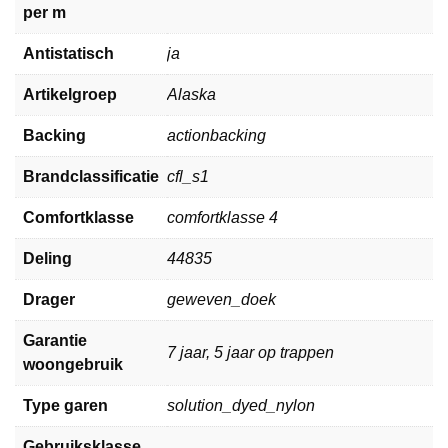
per m
Antistatisch
ja
Artikelgroep
Alaska
Backing
actionbacking
Brandclassificatie
cfl_s1
Comfortklasse
comfortklasse 4
Deling
44835
Drager
geweven_doek
Garantie
7 jaar, 5 jaar op trappen
woongebruik
Type garen
solution_dyed_nylon
Gebruiksklasse