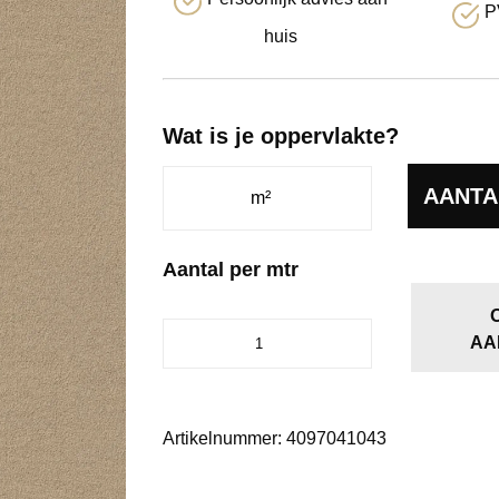
P
huis
Wat is je oppervlakte?
AANTA
Aantal per mtr
Glendale
AA
zand
0410
aantal
Artikelnummer:
4097041043