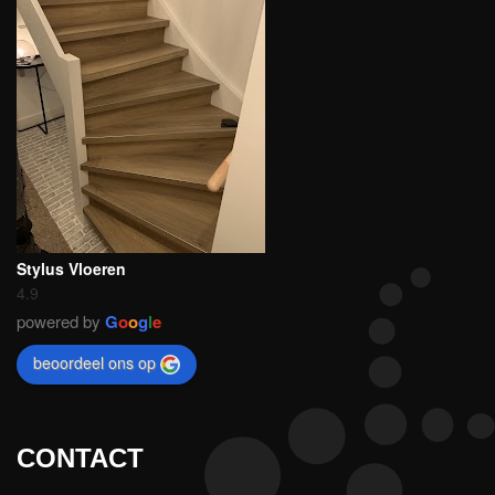
Stylus Vloeren
4.9
powered by
G
o
o
g
l
e
beoordeel ons op
CONTACT