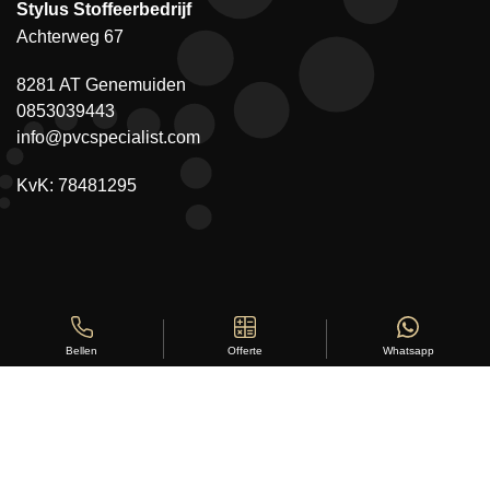
Stylus Stoffeerbedrijf
Achterweg 67
8281 AT Genemuiden
0853039443
info@pvcspecialist.com
KvK: 78481295
Offerte
Whatsapp
Bellen
Copyright ©
Stylus Vloeren
2026
Sitemap
|
Privacy Statement
|
Voorwaarden
|
Beoordeling
door