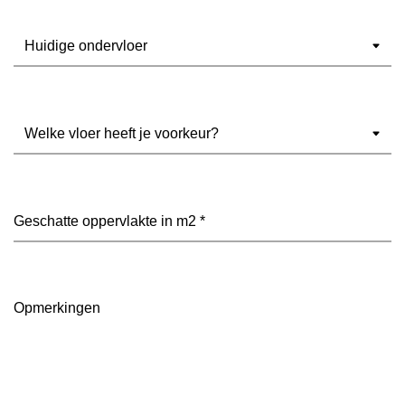
Ondervloer
(Vereist)
Welke
vloer
heeft
je
voorkeur?
Geschatte
(Vereist)
oppervlakte
in
m2
(Vereist)
Opmerkingen