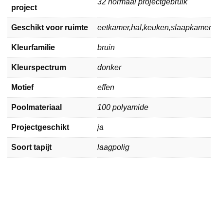
32 normaal projectgebruik
project
Geschikt voor ruimte
eetkamer,hal,keuken,slaapkamer,
Kleurfamilie
bruin
Kleurspectrum
donker
Motief
effen
Poolmateriaal
100 polyamide
Projectgeschikt
ja
Soort tapijt
laagpolig