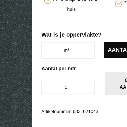
P
huis
Wat is je oppervlakte?
AANTA
Aantal per mtr
Megapool
AA
graniet
0210
aantal
Artikelnummer:
6331021043