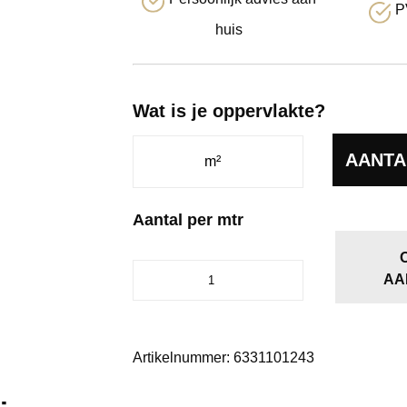
P
huis
Wat is je oppervlakte?
AANTA
Aantal per mtr
Megapool
AA
purperrood
1012
aantal
Artikelnummer:
6331101243