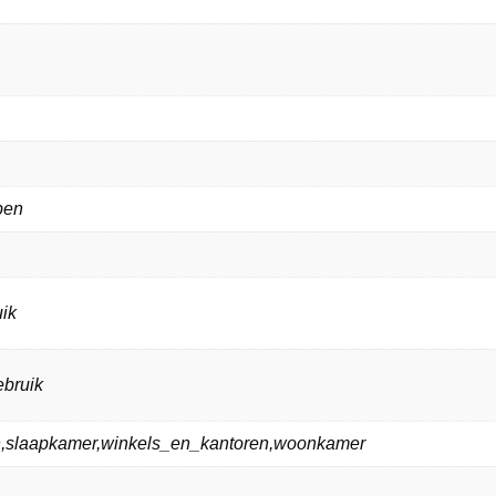
ppen
ik
ebruik
n,slaapkamer,winkels_en_kantoren,woonkamer