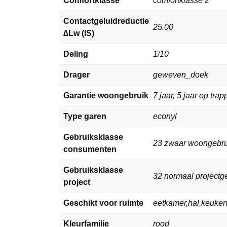
Comfortklasse
comfortklasse 2
Contactgeluidreductie
25.00
∆Lw (IS)
Deling
1/10
Drager
geweven_doek
Garantie woongebruik
7 jaar, 5 jaar op tra
Type garen
econyl
Gebruiksklasse
23 zwaar woongebru
consumenten
Gebruiksklasse
32 normaal projectg
project
Geschikt voor ruimte
eetkamer,hal,keuke
Kleurfamilie
rood