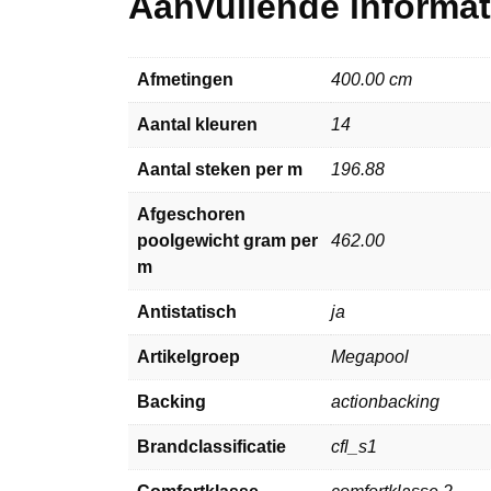
Aanvullende informat
Afmetingen
400.00 cm
Aantal kleuren
14
Aantal steken per m
196.88
Afgeschoren
poolgewicht gram per
462.00
m
Antistatisch
ja
Artikelgroep
Megapool
Backing
actionbacking
Brandclassificatie
cfl_s1