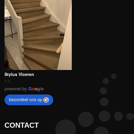
Stylus Vloeren
4.9
powered by
G
o
o
g
l
e
beoordeel ons op
CONTACT