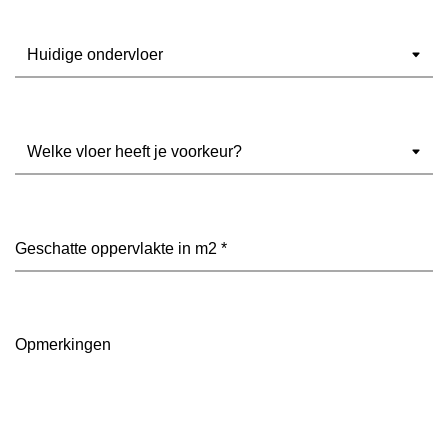
Ondervloer
(Vereist)
Welke
vloer
heeft
je
voorkeur?
Geschatte
(Vereist)
oppervlakte
in
m2
(Vereist)
Opmerkingen