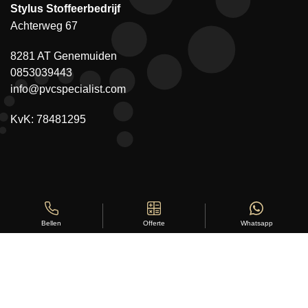
Stylus Stoffeerbedrijf
Achterweg 67
8281 AT Genemuiden
0853039443
info@pvcspecialist.com
KvK: 78481295
Offerte
Whatsapp
Bellen
Copyright ©
Stylus Vloeren
2026
Sitemap
|
Privacy Statement
|
Voorwaarden
|
Beoordeling
door