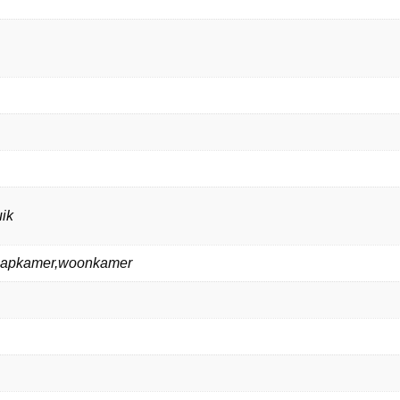
ik
laapkamer,woonkamer