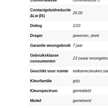
Comfortklasse
comfortklasse 5
Contactgeluidreductie
26.00
∆Lw (IS)
Deling
1/10
Drager
geweven_doek
Garantie woongebruik
7 jaar
Gebruiksklasse
23 zwaar woongebru
consumenten
Geschikt voor ruimte
eetkamer,keuken,s
Kleurfamilie
grijs
Kleurspectrum
gemiddeld
Motief
gemeleerd