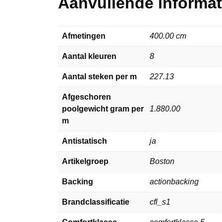
Aanvullende informat
Afmetingen
400.00 cm
Aantal kleuren
8
Aantal steken per m
227.13
Afgeschoren
poolgewicht gram per
1.880.00
m
Antistatisch
ja
Artikelgroep
Boston
Backing
actionbacking
Brandclassificatie
cfl_s1