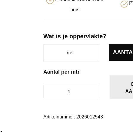
P
huis
Wat is je oppervlakte?
AANTA
Aantal per mtr
Boston
AA
bruingrijs
0125
aantal
Artikelnummer:
2026012543