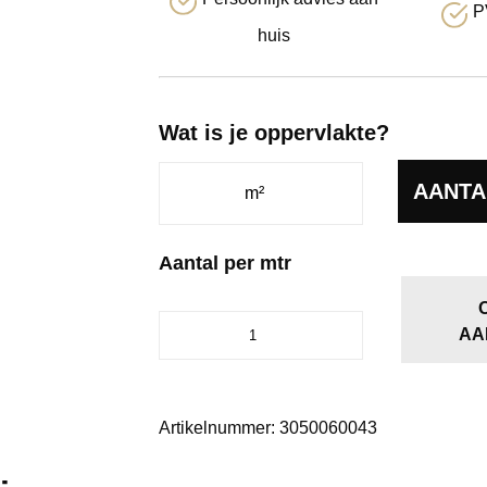
P
huis
Wat is je oppervlakte?
AANTA
Aantal per mtr
Dallas
AA
bruin
0600
aantal
Artikelnummer:
3050060043