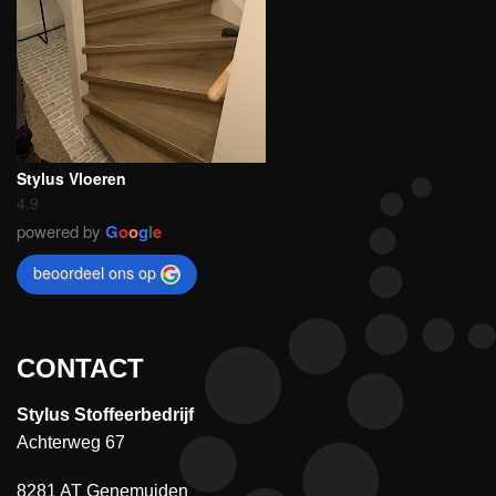
Stylus Vloeren
4.9
powered by
G
o
o
g
l
e
beoordeel ons op
CONTACT
Stylus Stoffeerbedrijf
Achterweg 67
8281 AT Genemuiden