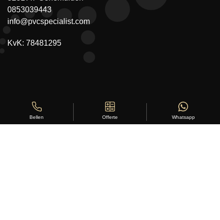
0853039443
info@pvcspecialist.com
KvK: 78481295
Offerte
Whatsapp
Bellen
Copyright ©
Stylus Vloeren
2026
Sitemap
|
Privacy Statement
|
Voorwaarden
|
Beoordeling
door
klanten:
5
/
5
|
168
beoordelingen