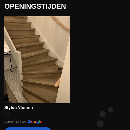
OPENINGSTIJDEN
Stylus Vloeren
4.9
powered by
G
o
o
g
l
e