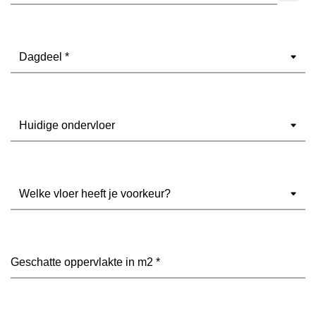
Dagdeel
(Vereist)
Ondervloer
(Vereist)
Welke
vloer
heeft
je
voorkeur?
Geschatte
(Vereist)
oppervlakte
in
m2
(Vereist)