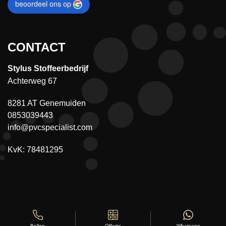
beoordeel ons op
CONTACT
Stylus Stoffeerbedrijf
Achterweg 67
8281 AT Genemuiden
0853039443
info@pvcspecialist.com
KvK: 78481295
Offerte
Whatsapp
Bellen