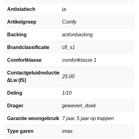
Antistatisch
ja
Artikelgroep
Comfy
Backing
actionbacking
Brandclassificatie
cfl_s1
Comfortklasse
comfortklasse 1
Contactgeluidreductie
25.00
∆Lw (IS)
Deling
1/10
Drager
geweven_doek
Garantie woongebruik
7 jaar, 5 jaar op trappen
Type garen
imax