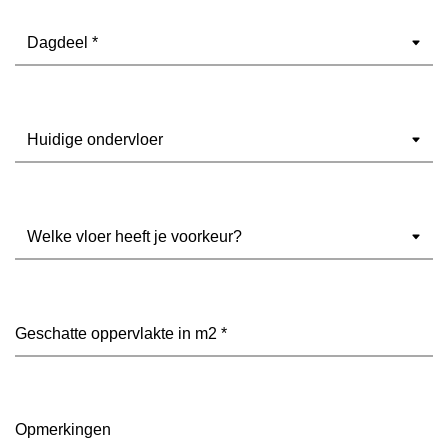
Dagdeel
(Vereist)
Ondervloer
(Vereist)
Welke
vloer
heeft
je
voorkeur?
Geschatte
(Vereist)
oppervlakte
in
m2
(Vereist)
Opmerkingen