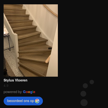
Stylus Vloeren
4.9
powered by
G
o
o
g
l
e
beoordeel ons op