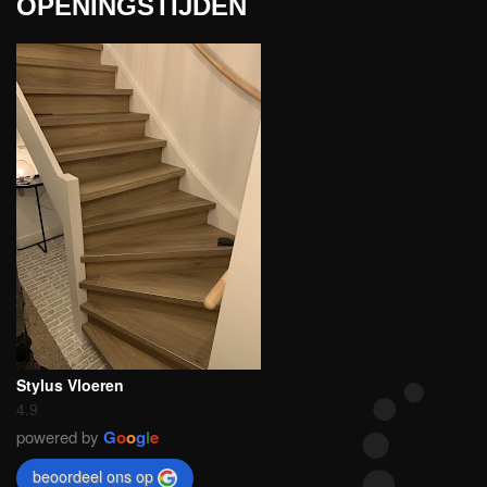
OPENINGSTIJDEN
Stylus Vloeren
4.9
powered by
G
o
o
g
l
e
beoordeel ons op