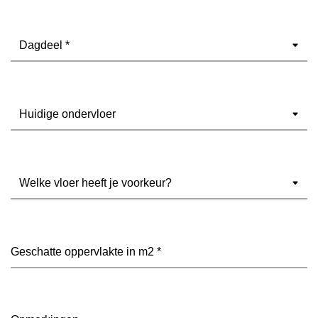
Dagdeel
(Vereist)
Ondervloer
(Vereist)
Welke
vloer
heeft
je
voorkeur?
Geschatte
(Vereist)
oppervlakte
in
m2
(Vereist)
Opmerkingen