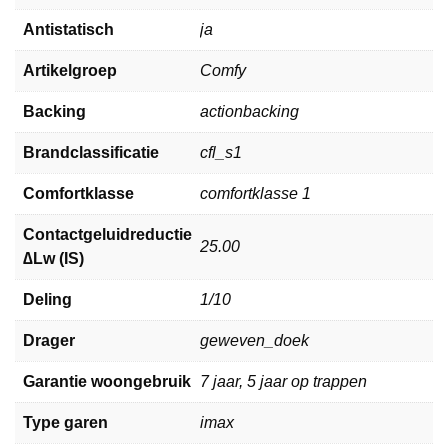
Antistatisch
ja
Artikelgroep
Comfy
Backing
actionbacking
Brandclassificatie
cfl_s1
Comfortklasse
comfortklasse 1
Contactgeluidreductie
25.00
∆Lw (IS)
Deling
1/10
Drager
geweven_doek
Garantie woongebruik
7 jaar, 5 jaar op trappen
Type garen
imax