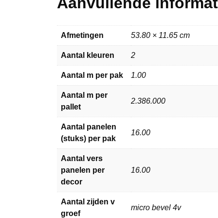
Aanvullende informat
Afmetingen
53.80 × 11.65 cm
Aantal kleuren
2
Aantal m per pak
1.00
Aantal m per
2.386.000
pallet
Aantal panelen
16.00
(stuks) per pak
Aantal vers
panelen per
16.00
decor
Aantal zijden v
micro bevel 4v
groef