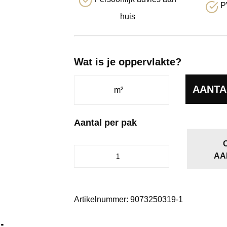
P
huis
Wat is je oppervlakte?
AANTA
Aantal per pak
Palazzo
AA
Hongaarse
punt
74
aantal
Artikelnummer:
9073250319-1