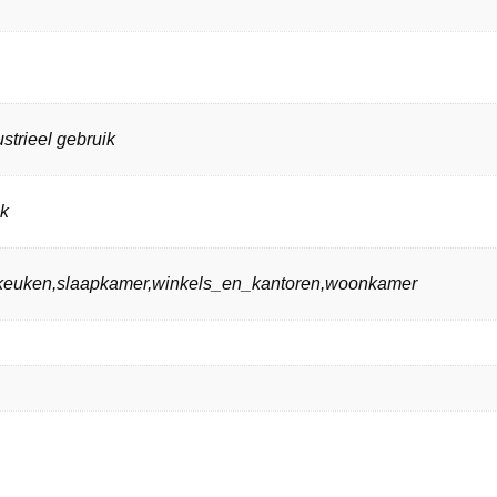
strieel gebruik
ik
n,keuken,slaapkamer,winkels_en_kantoren,woonkamer