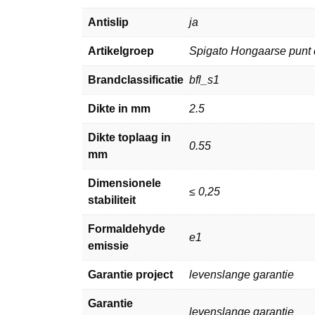
Antislip
ja
Artikelgroep
Spigato Hongaarse punt 
Brandclassificatie
bfl_s1
Dikte in mm
2.5
Dikte toplaag in
0.55
mm
Dimensionele
≤ 0,25
stabiliteit
Formaldehyde
e1
emissie
Garantie project
levenslange garantie
Garantie
levenslange garantie