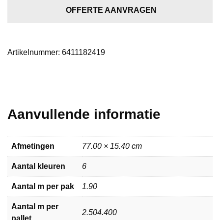
dryback
OFFERTE AANVRAGEN
beige
aantal
Artikelnummer:
6411182419
Aanvullende informatie
Afmetingen
77.00 × 15.40 cm
Aantal kleuren
6
Aantal m per pak
1.90
Aantal m per
2.504.400
pallet