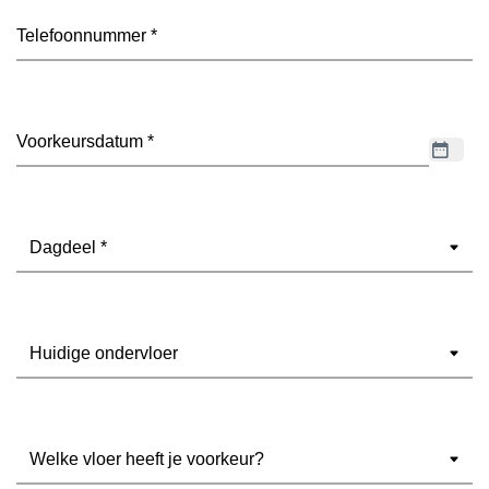
Telefoon
(Vereist)
Datum
(Vereist)
Dagdeel
(Vereist)
Ondervloer
(Vereist)
Welke
vloer