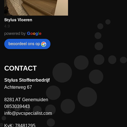
Stylus Vloeren
4.9
powered by
G
o
o
g
l
e
beoordeel ons op
CONTACT
Stylus Stoffeerbedrijf
Achterweg 67
8281 AT Genemuiden
0853039443
info@pvcspecialist.com
KvK: 78481295