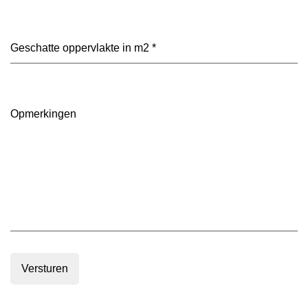
heeft
je
voorkeur?
Geschatte
(Vereist)
oppervlakte
in
m2
(Vereist)
Opmerkingen
Versturen