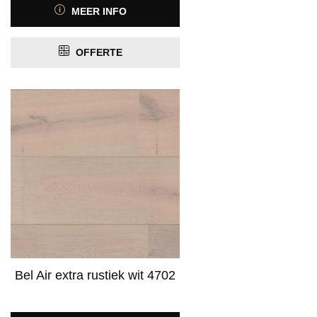
MEER INFO
Product Motief
OFFERTE
Product Antislip
Product Antistatisch
Product Contactgeluidreductie
Product Geschikt voor vloerverwarming
PRIJS
Bel Air extra rustiek wit 4702