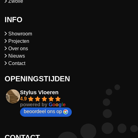
Zwolle
INFO
Showroom
Projecten
Over ons
Nieuws
Contact
OPENINGSTIJDEN
Stylus Vloeren
4.9
powered by
G
o
o
g
l
e
beoordeel ons op
CONTACT