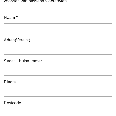
voorzien van passend vloeradvies.
Naam
(Vereist)
Adres
(Vereist)
Straat + huisnummer
Plaats
Postcode