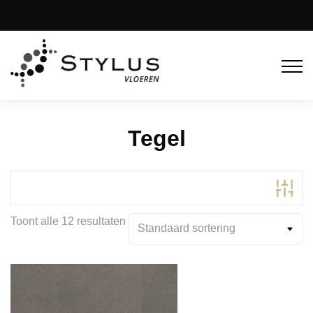
Tegel
Toont alle 12 resultaten
Productcategorieën
Supreme Tex Back
(2)
Traditionele backing
(8)
Product Kleur