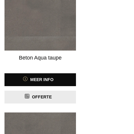
Product Kleurfamilie
Beton Aqua taupe
Product Kleurspectrum
MEER INFO
Product Motief
OFFERTE
Product Antislip