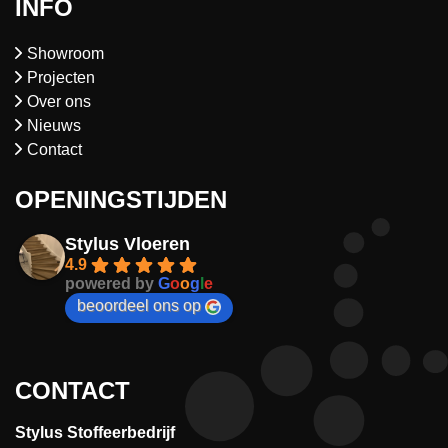
INFO
Showroom
Projecten
Over ons
Nieuws
Contact
OPENINGSTIJDEN
Stylus Vloeren
4.9
powered by
G
o
o
g
l
e
beoordeel ons op
CONTACT
Stylus Stoffeerbedrijf