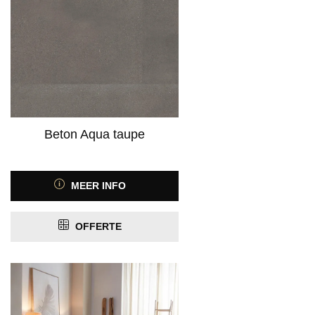
ja
(12)
Product Antistatisch
ja
(2)
nee
(8)
Product Contactgeluidreductie
Beton Aqua taupe
Product Geschikt voor vloerverwarming
MEER INFO
PRIJS
OFFERTE