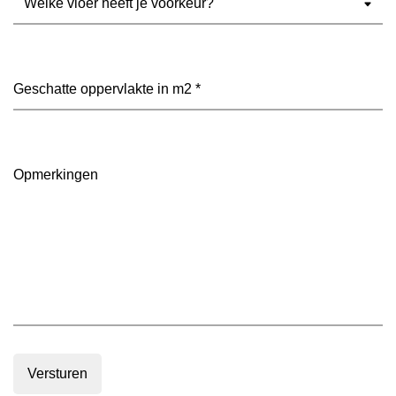
vloer
heeft
je
voorkeur?
Geschatte
(Vereist)
oppervlakte
in
m2
(Vereist)
Opmerkingen
Versturen