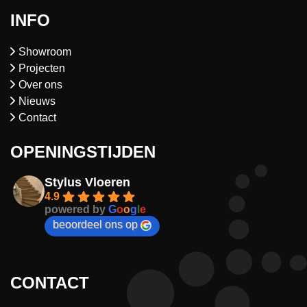
INFO
Showroom
Projecten
Over ons
Nieuws
Contact
OPENINGSTIJDEN
Stylus Vloeren
4.9
powered by
G
o
o
g
l
e
beoordeel ons op
CONTACT