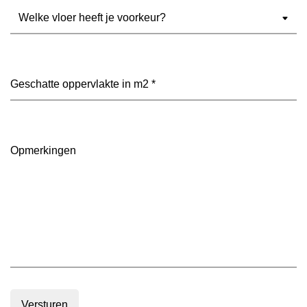
Welke
vloer
heeft
je
voorkeur?
Geschatte
(Vereist)
oppervlakte
in
m2
(Vereist)
Opmerkingen
Versturen