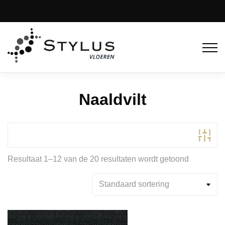
Naaldvilt
Resultaat 1–12 van de 20 resultaten wordt getoond
Productcategorieën
Polypropyleen
(20)
Product Kleur