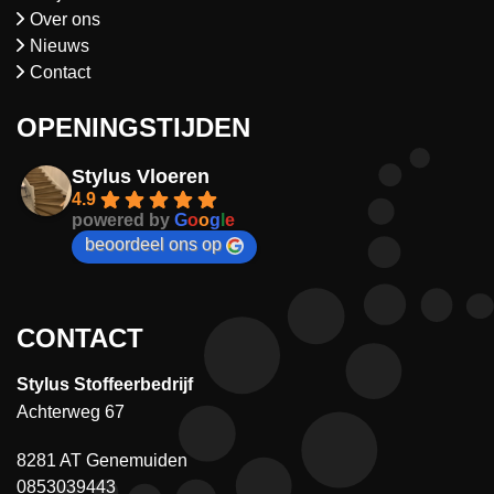
Over ons
Nieuws
Contact
OPENINGSTIJDEN
Stylus Vloeren
4.9
powered by
G
o
o
g
l
e
beoordeel ons op
CONTACT
Stylus Stoffeerbedrijf
Achterweg 67
8281 AT Genemuiden
0853039443