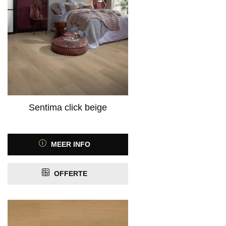
Product Kleurspectrum
Product Motief
Sentima click beige
MEER INFO
Product Antislip
ja
(4)
OFFERTE
Product Antistatisch
Product Contactgeluidreductie