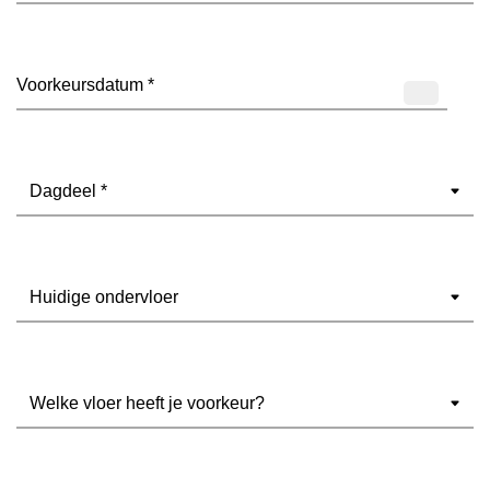
Datum
(Vereist)
Dagdeel
(Vereist)
Ondervloer
(Vereist)
Welke
vloer
heeft
je