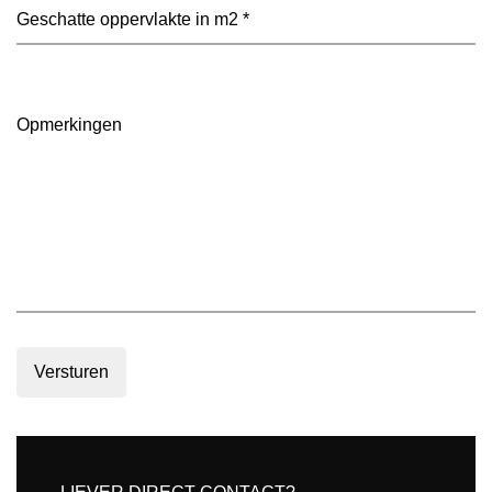
voorkeur?
Geschatte
(Vereist)
oppervlakte
in
m2
(Vereist)
Opmerkingen
Versturen