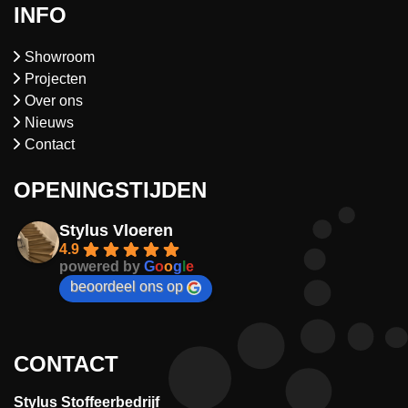
INFO
Showroom
Projecten
Over ons
Nieuws
Contact
OPENINGSTIJDEN
Stylus Vloeren
4.9
powered by
G
o
o
g
l
e
beoordeel ons op
CONTACT
Stylus Stoffeerbedrijf