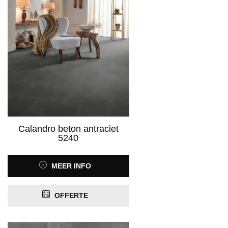
Product Kleurspectrum
Product Motief
Calandro beton antraciet
5240
Product Antislip
MEER INFO
ja
(8)
OFFERTE
Product Antistatisch
nee
(8)