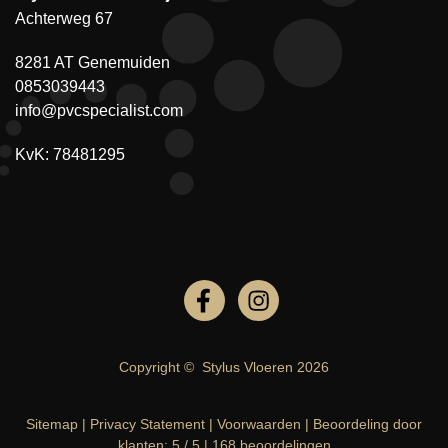
Achterweg 67
8281 AT Genemuiden
0853039443
info@pvcspecialist.com
KvK: 78481295
Copyright ©
Stylus Vloeren
2026
Sitemap
|
Privacy Statement
|
Voorwaarden
|
Beoordeling
door
klanten:
5
/
5
|
168
beoordelingen